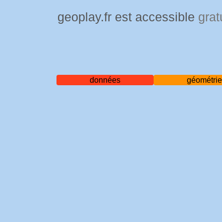
geoplay.fr est accessible
grat
données
géométri